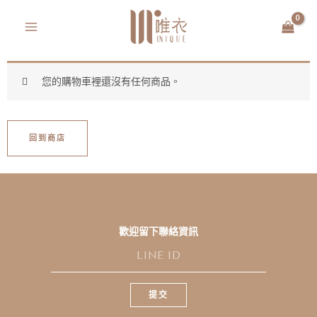
跳
MAIN
至
MENU
主
要
內
您的購物車裡還沒有任何商品。
容
回到商店
歡迎留下聯絡資訊
L
I
N
E
提交
I