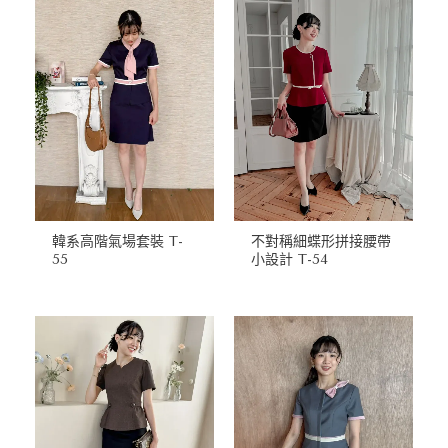
韓系高階氣場套裝 T-
不對稱細蝶形拼接腰帶
55
小設計 T-54