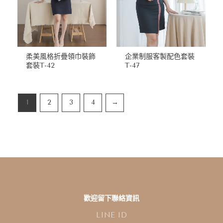
柔美風格折疊領巾裝飾
企業制服客製配色套裝
套裝T-42
T-47
1
2
3
4
→
歡迎留下聯絡資訊
L
I