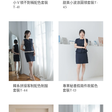
小Ｖ領不對稱配色套裝
甜美小波浪圓領套裝T-
T-41
45
韓系拼接客制配色制服
專業秘書假兩件款藍色
套裝T-44
套裝T-13