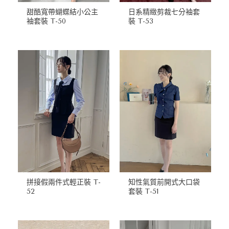
甜酷寬帶蝴蝶結小公主
日系精緻剪裁七分袖套
袖套裝 T-50
裝 T-53
拼接假兩件式輕正裝 T-
知性氣質前開式大口袋
52
套裝 T-51