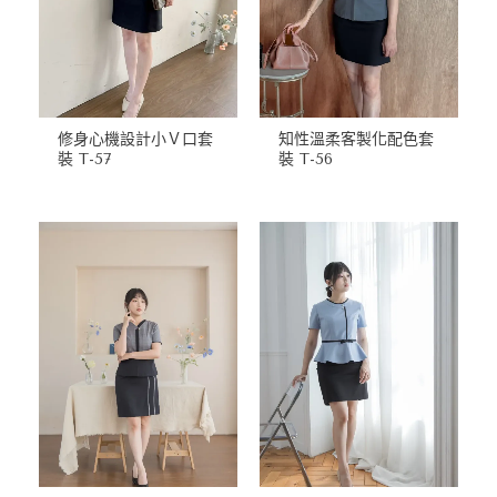
修身心機設計小Ｖ口套
知性溫柔客製化配色套
裝 T-57
裝 T-56