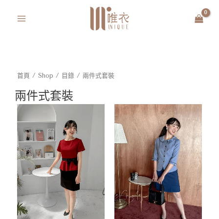
跳
MAIN
至
MENU
主
要
內
容
首頁
/
Shop
/
目錄
/ 兩件式套裝
兩件式套裝