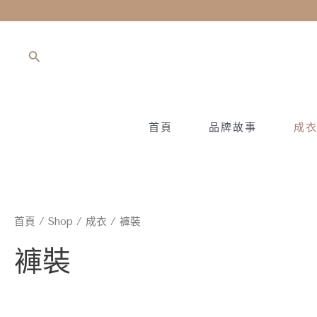
跳
至
主
搜
要
尋
內
容
首頁
品牌故事
成
首頁
/
Shop
/
成衣
/ 褲裝
褲裝