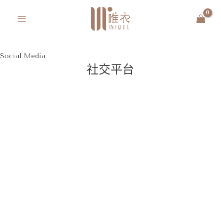
跳
MAIN
至
MENU
主
要
內
Social Media
社交平台
容