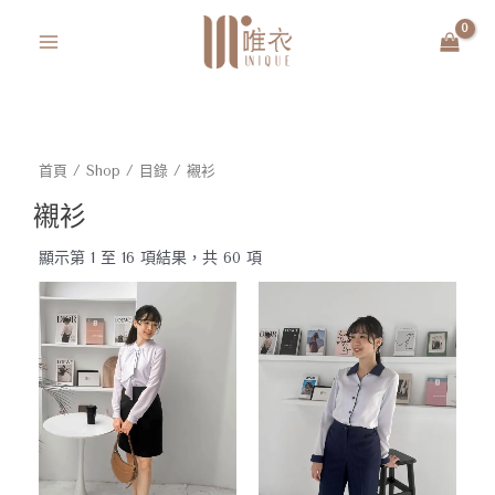
跳
MAIN
至
MENU
主
要
內
容
首頁
/
Shop
/
目錄
/ 襯衫
襯衫
依
最
顯示第 1 至 16 項結果，共 60 項
新
項
目
排
序