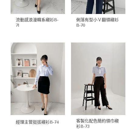
流動感浪漫韓系襯衫B-
俐落有型小Ｖ翻領襯衫
71
B-70
客製化配色簡約領巾襯
經理主管挺拔襯衫B-74
衫B-73