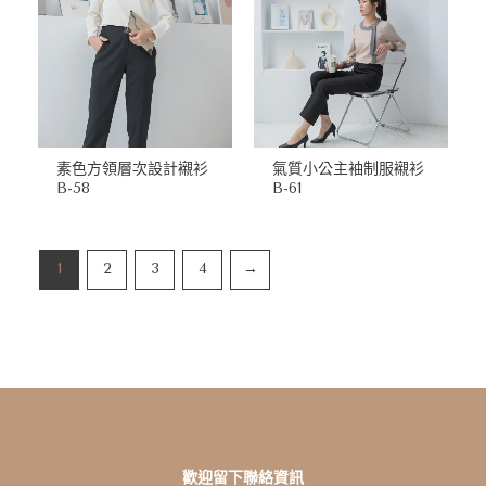
素色方領層次設計襯衫
氣質小公主袖制服襯衫
B-58
B-61
1
2
3
4
→
歡迎留下聯絡資訊