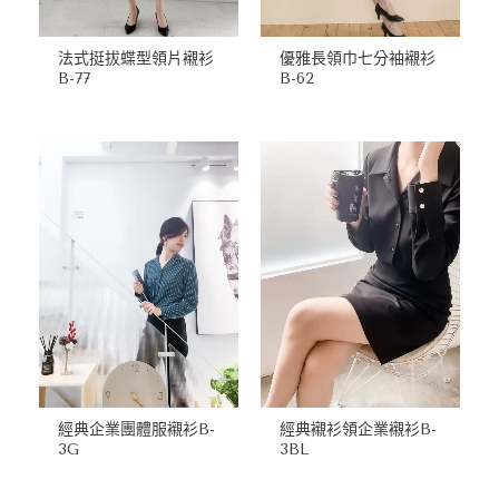
法式挺拔蝶型領片襯衫
優雅長領巾七分袖襯衫
B-77
B-62
經典企業團體服襯衫B-
經典襯衫領企業襯衫B-
3G
3BL