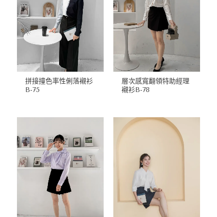
拼接撞色率性俐落襯衫
層次感寬翻領特助經理
B-75
襯衫B-78