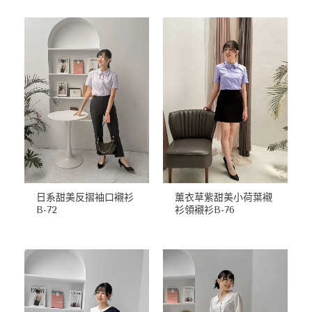
日系甜美反摺袖口襯衫
薰衣草紫甜美小荷葉襯
B-72
衫領襯衫B-76