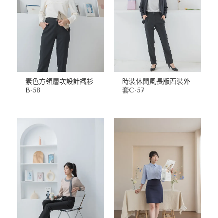
素色方領層次設計襯衫
時裝休閒風長版西裝外
B-58
套C-57