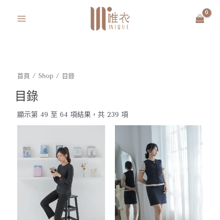
跳
MAIN
至
MENU
主
要
內
容
首頁
/
Shop
/ 目錄
目錄
依
最
顯示第 49 至 64 項結果，共 239 項
新
項
目
排
序