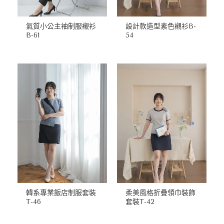
氣質小公主袖制服襯衫
設計款造型素色襯衫B-
B-61
54
韓系專業飯店制服套裝
柔美風格折疊領巾裝飾
T-46
套裝T-42