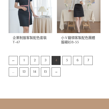
企業制服客製配色套裝
小Ｖ翻領客製配色團體
T-47
服襯衫B-55
←
1
2
3
4
5
6
7
...
13
14
15
→