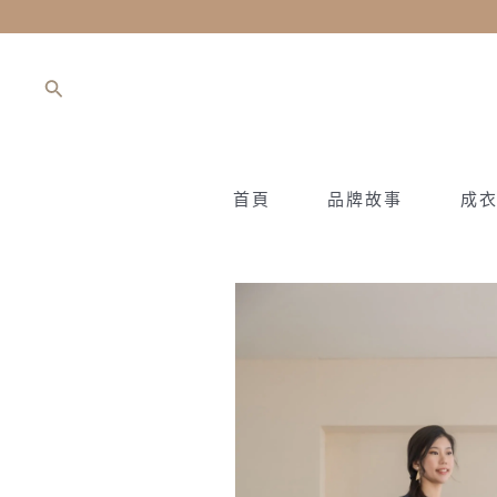
跳
至
主
搜
要
尋
內
容
首頁
品牌故事
成