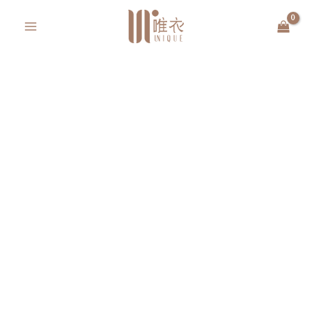
跳
MAIN
至
MENU
主
要
內
容