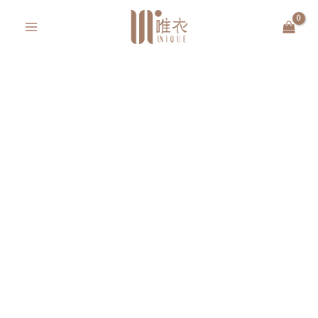
跳
MAIN
至
MENU
主
要
內
容