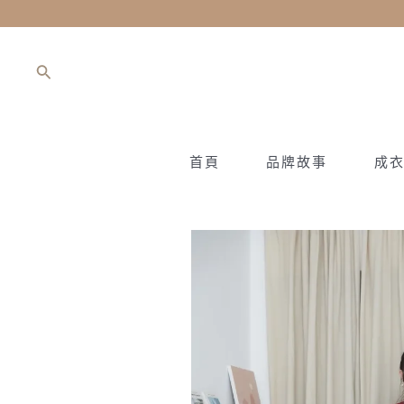
跳
至
主
搜
要
尋
內
容
首頁
品牌故事
成