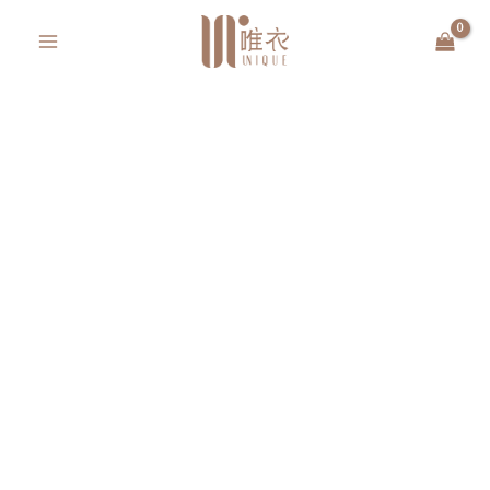
跳
MAIN
至
MENU
主
要
內
容