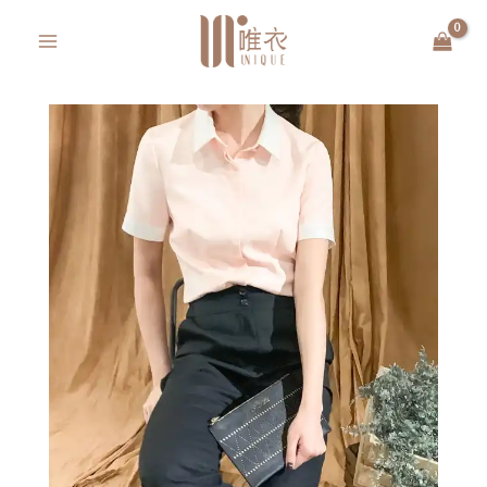
跳
MAIN
至
MENU
主
要
內
容