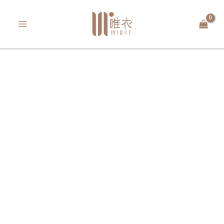
跳
MAIN
至
MENU
主
要
內
容