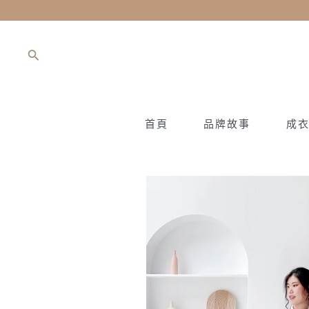
跳
至
主
搜
要
尋
內
容
首頁
品牌故事
成