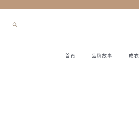
跳
至
主
搜
要
尋
內
容
首頁
品牌故事
成