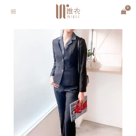
跳
MAIN
至
MENU
主
要
內
容