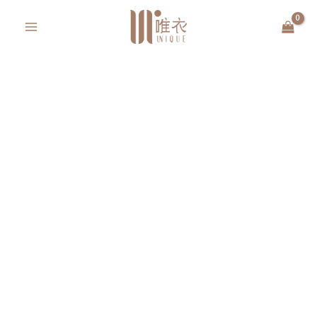
跳
MAIN
至
MENU
主
要
內
容