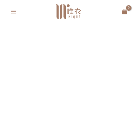
跳
MAIN
至
MENU
主
要
內
容