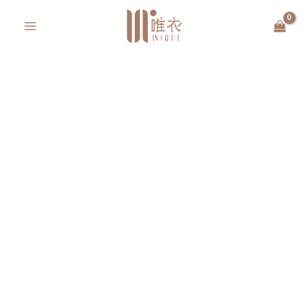
跳
MAIN
至
MENU
主
要
內
容