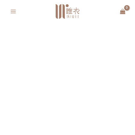
跳
MAIN
至
MENU
主
要
內
容