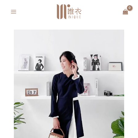
跳
MAIN
至
MENU
主
要
內
容