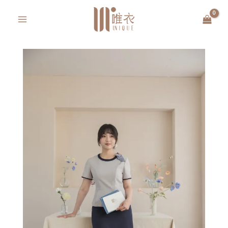
跳
MAIN
至
MENU
主
要
內
容