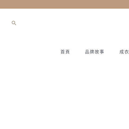
跳
至
主
搜
要
尋
內
容
首頁
品牌故事
成