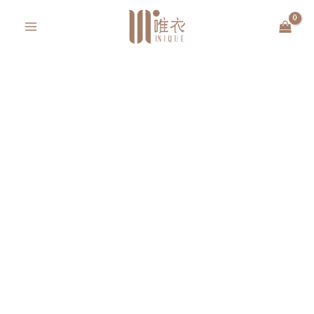
跳
MAIN
至
MENU
主
要
內
容