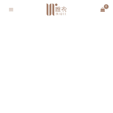
跳
MAIN
至
MENU
主
要
內
容