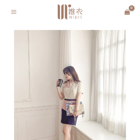
跳
MAIN
至
MENU
主
要
內
容