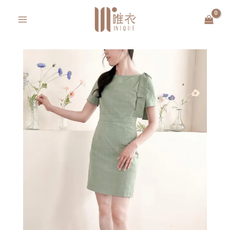
跳
MAIN
至
MENU
主
要
內
容