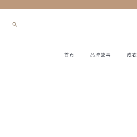
跳
至
主
搜
要
尋
內
容
首頁
品牌故事
成