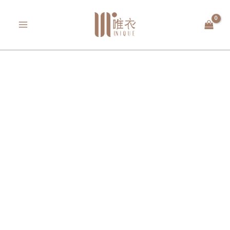
跳
MAIN
至
MENU
主
要
內
容