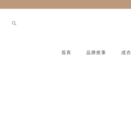
跳
至
主
搜
要
尋
內
容
首頁
品牌故事
成