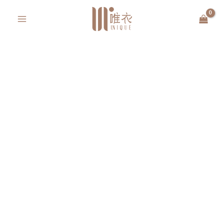
跳
MAIN
至
MENU
主
要
內
容