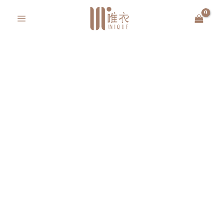
跳
MAIN
至
MENU
主
要
內
容