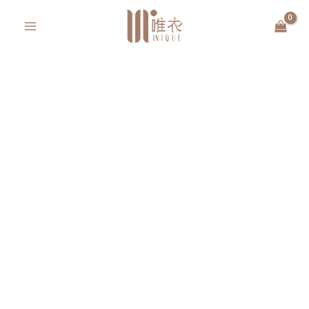
跳
MAIN
至
MENU
主
要
內
容