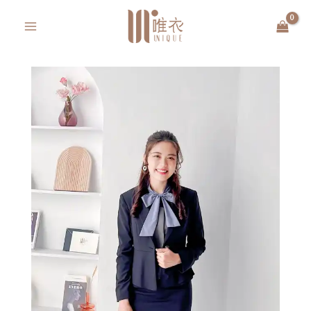
跳
MAIN
至
MENU
主
要
內
容