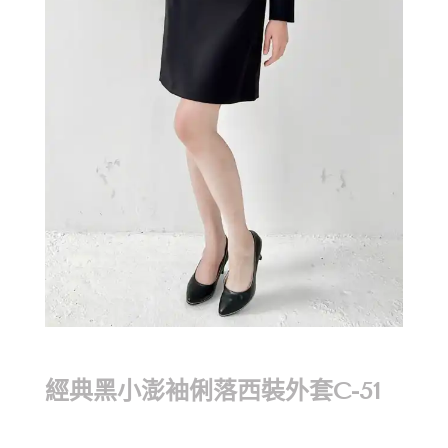
經典黑小澎袖俐落西裝外套C-51