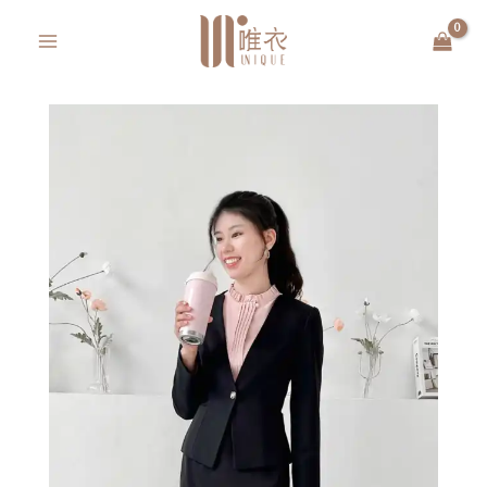
跳
MAIN
至
MENU
主
要
內
容