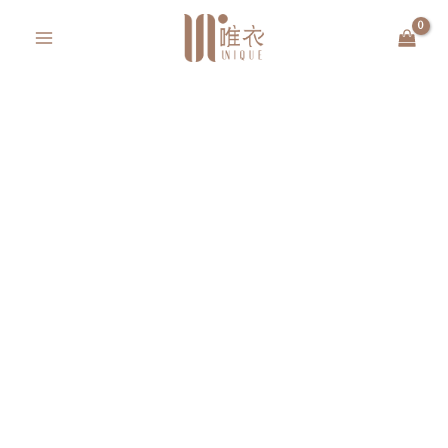
跳
MAIN
至
MENU
主
要
內
容