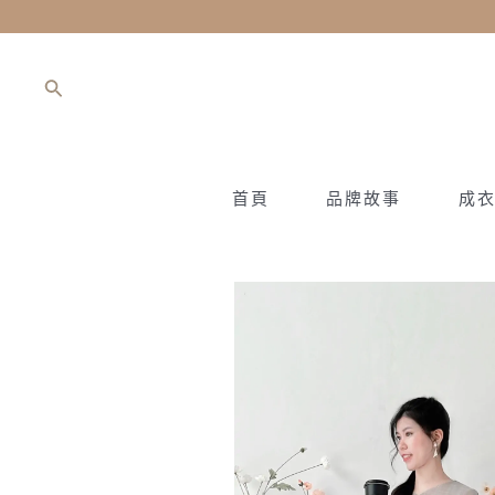
跳
至
主
搜
要
尋
內
容
首頁
品牌故事
成