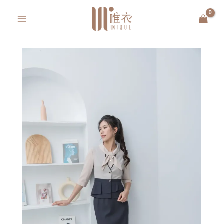
跳
MAIN
至
MENU
主
要
內
容