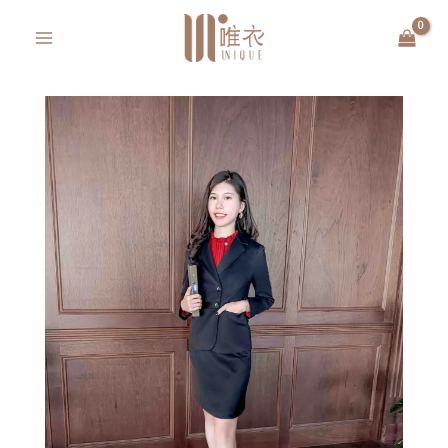
跳
MAIN
至
MENU
主
要
內
容