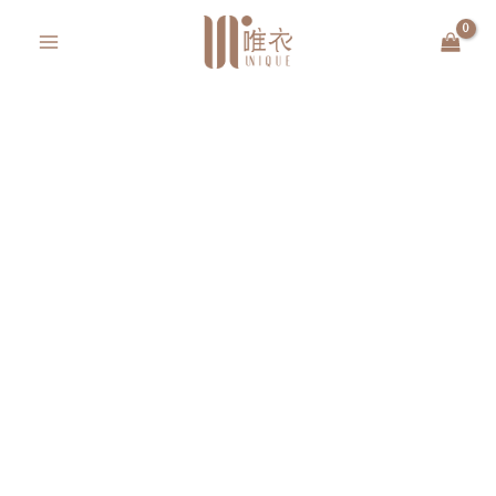
跳
MAIN
至
MENU
主
要
內
容