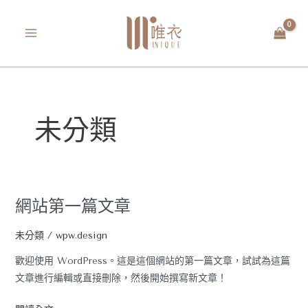
跳
MAIN
至
MENU
主
要
內
容
未分類
網站第一篇文章
網
站
未分類
/
wpw.design
第
一
歡迎使用 WordPress。這是這個網站的第一篇文章，試試為這篇
篇
文章進行編輯或直接刪除，然後開始撰寫新文章！
文
章